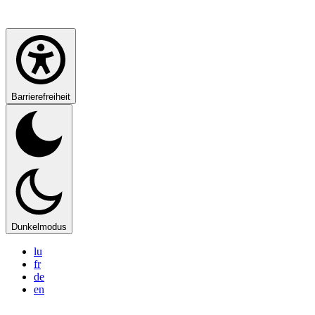
Barrierefreiheit
Dunkelmodus
lu
fr
de
en