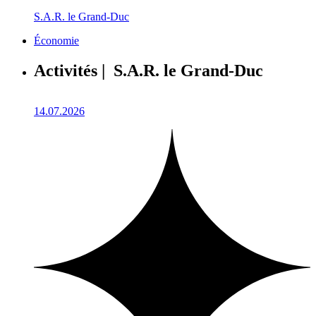
S.A.R. le Grand-Duc
Économie
Activités | S.A.R. le Grand-Duc
14.07.2026
1