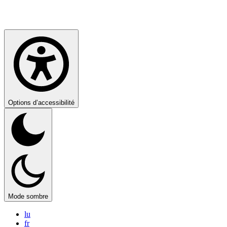
Options d’accessibilité
Mode sombre
lu
fr