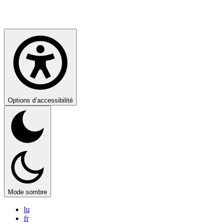
Options d’accessibilité
Mode sombre
lu
fr