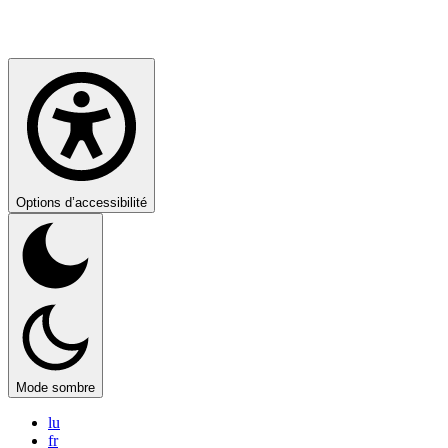
Options d’accessibilité
Mode sombre
lu
fr