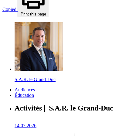
Copied
Print this page
S.A.R. le Grand-Duc
Audiences
Éducation
Activités | S.A.R. le Grand-Duc
14.07.2026
1