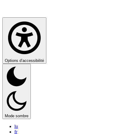
Options d’accessibilité
Mode sombre
lu
fr