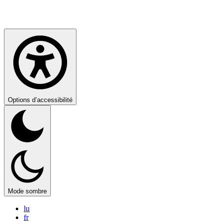
Options d’accessibilité
Mode sombre
lu
fr