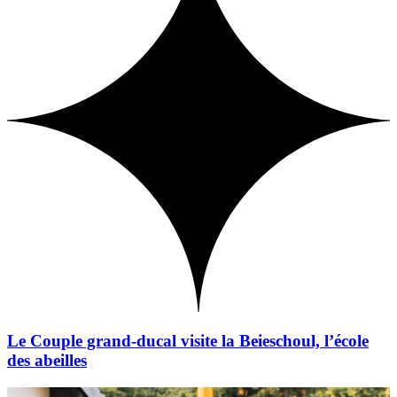
Le Couple grand-ducal visite la Beieschoul, l’école
des abeilles