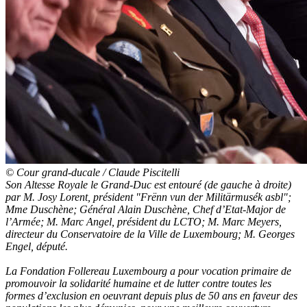
© Cour grand-ducale / Claude Piscitelli
Son Altesse Royale le Grand-Duc est entouré (de gauche à droite)
par M. Josy Lorent, président "Frënn vun der Militärmusék asbl";
Mme Duschène;
Général Alain
Duschène
, Chef d’Etat-Major de
l’Armée
; M. Marc Angel, président du LCTO; M. Marc Meyers,
directeur du Conservatoire de la Ville de Luxembourg; M. Georges
Engel, député.
La Fondation Follereau Luxembourg a pour vocation primaire de
promouvoir la solidarité humaine et de lutter contre toutes les
formes d’exclusion en oeuvrant depuis plus de 50 ans en faveur des