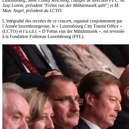
Luxembourg; Mme Conny Reichling, chargée de direction FFL; M.
Josy Lorent, président "Frënn vun der Militärmusék asbl"; et M.
Marc Angel, président du LCTO.
L’intégralité des recettes de ce concert, organisé conjointement par
l’Armée luxembourgeoise, le « Luxembourg City Tourist Office »
(LCTO) et l’a.s.b.l. « D’Frënn vun der Militärmusek », est reversée
à la Fondation Follereau Luxembourg (FFL).