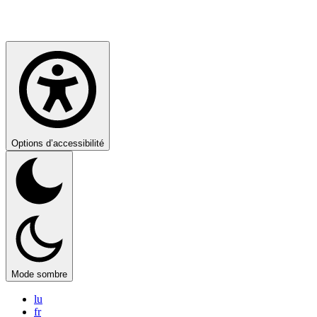
Options d’accessibilité
Mode sombre
lu
fr