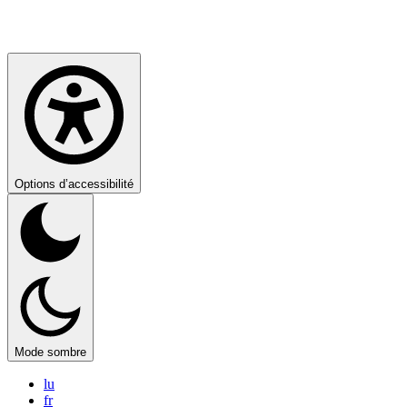
Options d’accessibilité
Mode sombre
lu
fr