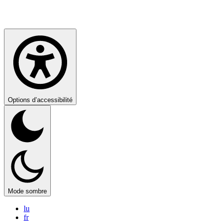
Options d’accessibilité
Mode sombre
lu
fr