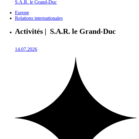
S.A.R. le Grand-Duc
Europe
Relations internationales
Activités | S.A.R. le Grand-Duc
14.07.2026
1