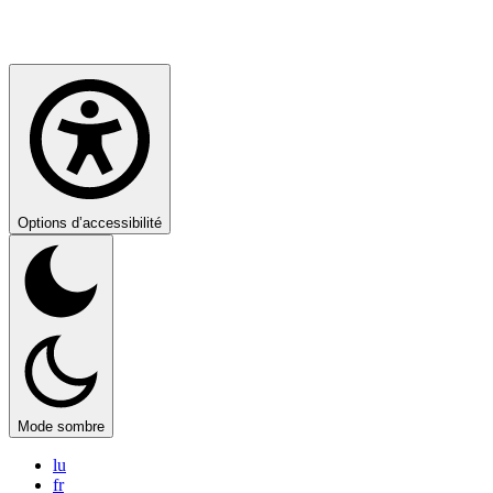
Options d’accessibilité
Mode sombre
lu
fr