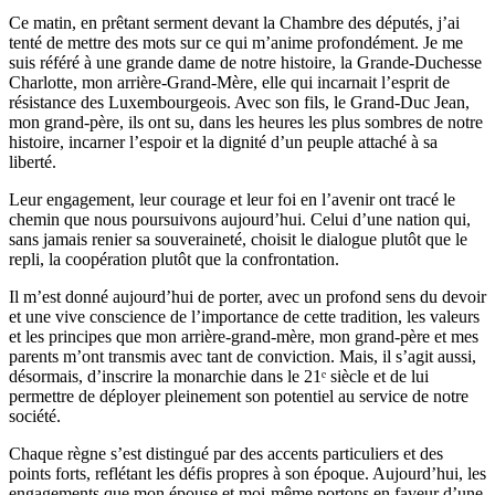
Ce matin, en prêtant serment devant la Chambre des députés, j’ai
tenté de mettre des mots sur ce qui m’anime profondément. Je me
suis référé à une grande dame de notre histoire, la Grande-Duchesse
Charlotte, mon arrière-Grand-Mère, elle qui incarnait l’esprit de
résistance des Luxembourgeois. Avec son fils, le Grand-Duc Jean,
mon grand-père, ils ont su, dans les heures les plus sombres de notre
histoire, incarner l’espoir et la dignité d’un peuple attaché à sa
liberté.
Leur engagement, leur courage et leur foi en l’avenir ont tracé le
chemin que nous poursuivons aujourd’hui. Celui d’une nation qui,
sans jamais renier sa souveraineté, choisit le dialogue plutôt que le
repli, la coopération plutôt que la confrontation.
Il m’est donné aujourd’hui de porter, avec un profond sens du devoir
et une vive conscience de l’importance de cette tradition, les valeurs
et les principes que mon arrière-grand-mère, mon grand-père et mes
parents m’ont transmis avec tant de conviction. Mais, il s’agit aussi,
désormais, d’inscrire la monarchie dans le 21ᵉ siècle et de lui
permettre de déployer pleinement son potentiel au service de notre
société.
Chaque règne s’est distingué par des accents particuliers et des
points forts, reflétant les défis propres à son époque. Aujourd’hui, les
engagements que mon épouse et moi-même portons en faveur d’une