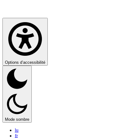
Options d’accessibilité
Mode sombre
lu
fr