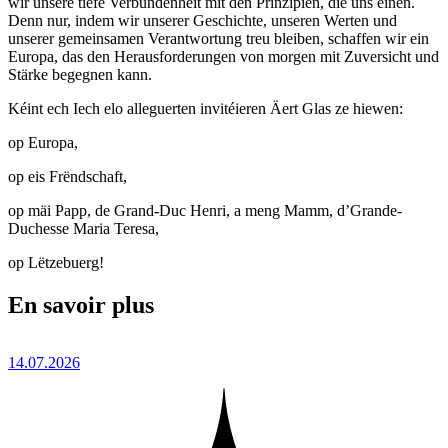
wir unsere tiefe Verbundenheit mit den Prinzipien, die uns einen.
Denn nur, indem wir unserer Geschichte, unseren Werten und
unserer gemeinsamen Verantwortung treu bleiben, schaffen wir ein
Europa, das den Herausforderungen von morgen mit Zuversicht und
Stärke begegnen kann.
Kéint ech Iech elo alleguerten invitéieren Äert Glas ze hiewen:
op Europa,
op eis Frëndschaft,
op mäi Papp, de Grand-Duc Henri, a meng Mamm, d’Grande-
Duchesse Maria Teresa,
op Lëtzebuerg!
En savoir plus
14.07.2026
1