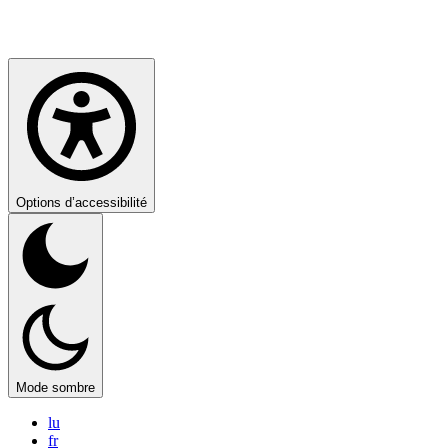
Options d’accessibilité
Mode sombre
lu
fr