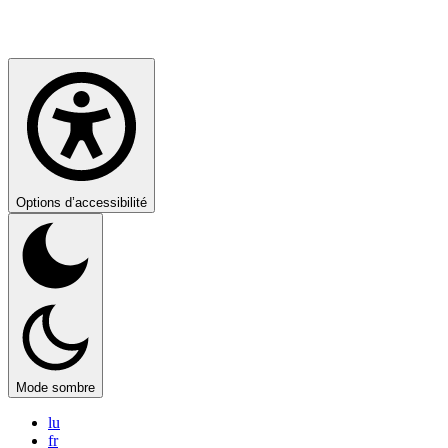
Options d’accessibilité
Mode sombre
lu
fr