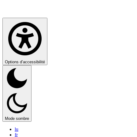
Options d’accessibilité
Mode sombre
lu
fr