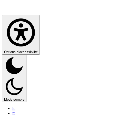
Options d’accessibilité
Mode sombre
lu
fr