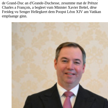
de Grand-Duc an d'Grande-Duchesse, zesumme mat de Prënze
Charles a François, a begleet vum Minister Xavier Bettel, dëse
Freideg vu Senger Hellegkeet dem Poopst Léon XIV am Vatikan
empfaange ginn.