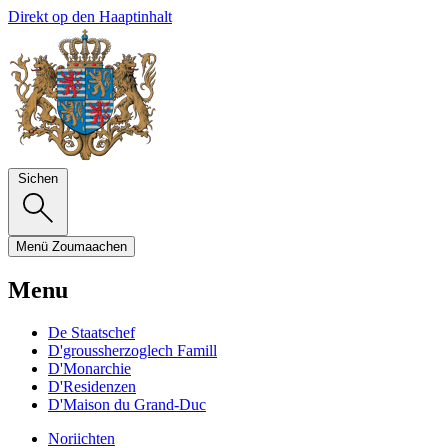
Direkt op den Haaptinhalt
Sichen
Menü
Zoumaachen
Menu
De Staatschef
D'groussherzoglech Famill
D'Monarchie
D'Residenzen
D'Maison du Grand-Duc
Noriichten