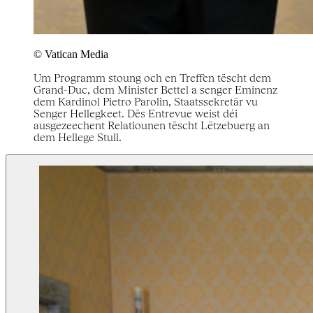
© Vatican Media
Um Programm stoung och en Treffen tëscht dem
Grand-Duc, dem Minister Bettel a senger Eminenz
dem Kardinol Pietro Parolin, Staatssekretär vu
Senger Hellegkeet. Dës Entrevue weist déi
ausgezeechent Relatiounen tëscht Lëtzebuerg an
dem Hellege Stull.