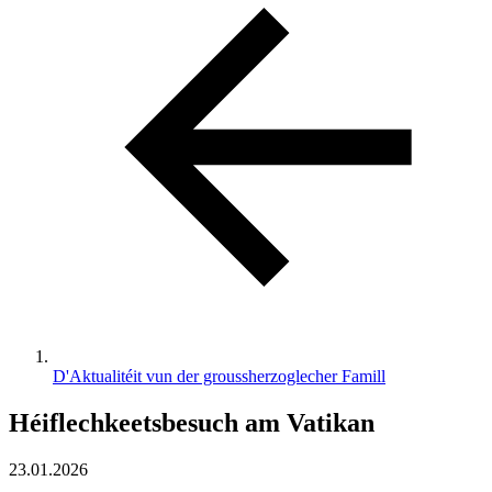
D'Aktualitéit vun der groussherzoglecher Famill
Héiflechkeetsbesuch am Vatikan
23.01.2026