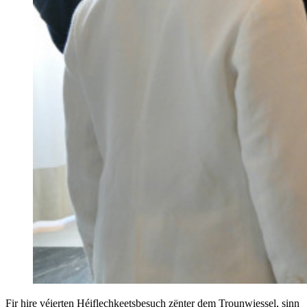
Fir hire véierten Héiflechkeetsbesuch zënter dem Trounwiessel, sinn