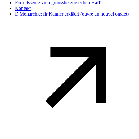
Fournisseure vum groussherzoglechen Haff
Kontakt
D'Monarchie: fir Kanner erkläert
(ouvre un nouvel onglet)