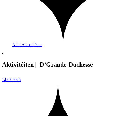
All d'Aktualitéiten
Aktivitéiten | D’Grande-Duchesse
14.07.2026
0