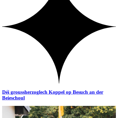
Déi groussherzoglech Koppel op Besuch an der
Beieschoul