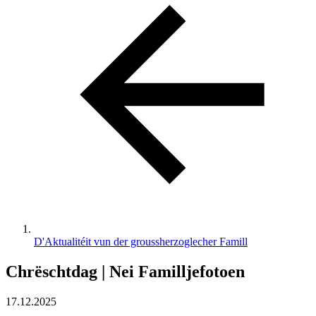
D'Aktualitéit vun der groussherzoglecher Famill
Chrëschtdag | Nei Familljefotoen
17.12.2025