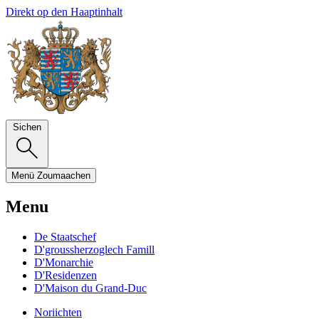
Direkt op den Haaptinhalt
Sichen
Menü
Zoumaachen
Menu
De Staatschef
D'groussherzoglech Famill
D'Monarchie
D'Residenzen
D'Maison du Grand-Duc
Noriichten