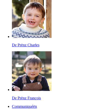
De Prënz Charles
De Prënz François
Communiquéën