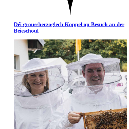
Déi groussherzoglech Koppel op Besuch an der
Beieschoul