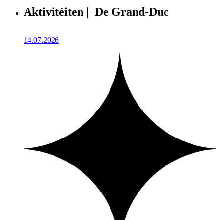
Aktivitéiten | De Grand-Duc
14.07.2026
1