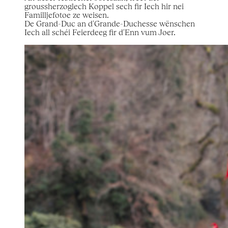
groussherzoglech Koppel sech fir Iech hir nei
Familljefotoe ze weisen.
De Grand-Duc an d'Grande-Duchesse wënschen
Iech all schéi Feierdeeg fir d'Enn vum Joer.