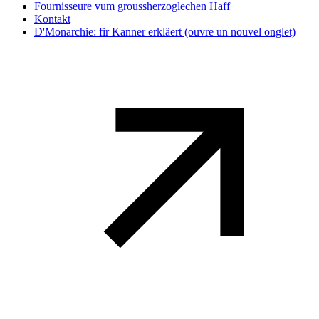
Fournisseure vum groussherzoglechen Haff
Kontakt
D'Monarchie: fir Kanner erkläert
(ouvre un nouvel onglet)