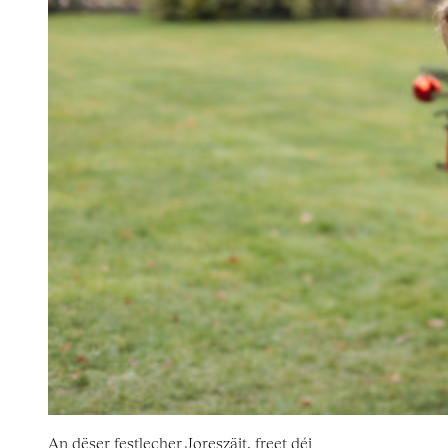
An dëser festlecher Joreszäit, freet déi