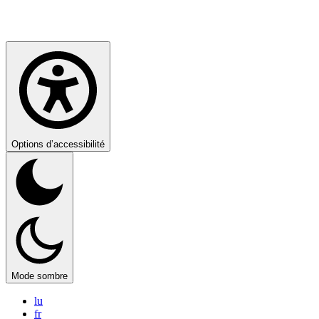
Options d’accessibilité
Mode sombre
lu
fr