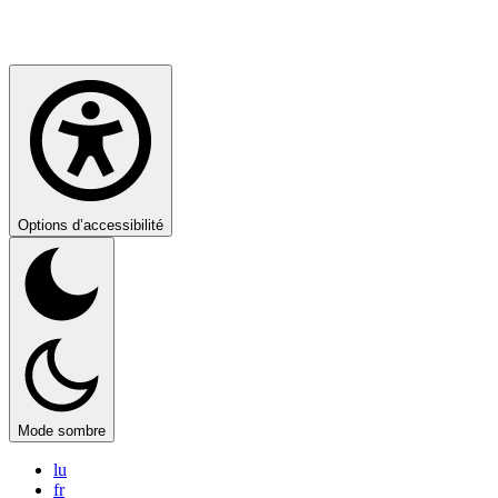
Options d’accessibilité
Mode sombre
lu
fr