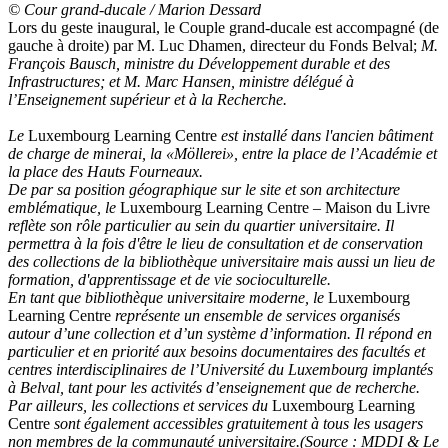
© Cour grand-ducale / Marion Dessard
Lors du geste inaugural, le Couple grand-ducale est accompagné (de
gauche à droite) par M. Luc Dhamen, directeur du Fonds Belval;
M.
François Bausch, ministre du Développement durable et des
Infrastructures; et M. Marc Hansen, ministre délégué à
l’Enseignement supérieur et à la Recherche.
Le
Luxembourg Learning Centre
est installé dans l'ancien bâtiment
de charge de minerai, la «Möllerei», entre la place de l’Académie et
la place des Hauts Fourneaux.
De par sa position géographique sur le site et son architecture
emblématique, le
Luxembourg Learning Centre – Maison du Livre
reflète son rôle particulier au sein du quartier universitaire. Il
permettra à la fois d'être le lieu de consultation et de conservation
des collections de la bibliothèque universitaire mais aussi un lieu de
formation, d'apprentissage et de vie socioculturelle.
En tant que bibliothèque universitaire moderne, le
Luxembourg
Learning Centre
représente un ensemble de services organisés
autour d’une collection et d’un système d’information. Il répond en
particulier et en priorité aux besoins documentaires des facultés et
centres interdisciplinaires de l’Université du Luxembourg implantés
à Belval, tant pour les activités d’enseignement que de recherche.
Par ailleurs, les collections et services du
Luxembourg Learning
Centre
sont également accessibles gratuitement à tous les usagers
non membres de la communauté universitaire.(Source : MDDI & Le