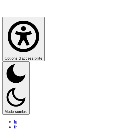
Options d’accessibilité
Mode sombre
lu
fr