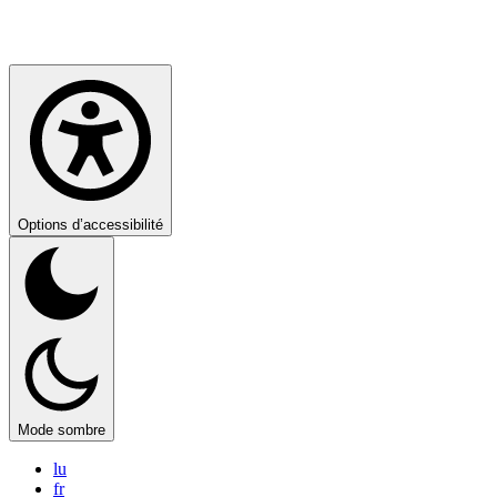
Options d’accessibilité
Mode sombre
lu
fr