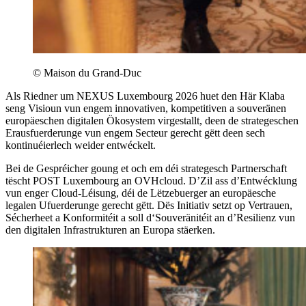
© Maison du Grand-Duc
Als Riedner um NEXUS Luxembourg 2026 huet den Här Klaba
seng Visioun vun engem innovativen, kompetitiven a souveränen
europäeschen digitalen Ökosystem virgestallt, deen de strategeschen
Erausfuerderunge vun engem Secteur gerecht gëtt deen sech
kontinuéierlech weider entwéckelt.
Bei de Gespréicher goung et och em déi strategesch Partnerschaft
tëscht POST Luxembourg an OVHcloud. D’Zil ass d’Entwécklung
vun enger Cloud-Léisung, déi de Lëtzebuerger an europäesche
legalen Ufuerderunge gerecht gëtt. Dës Initiativ setzt op Vertrauen,
Sécherheet a Konformitéit a soll d‘Souveränitéit an d’Resilienz vun
den digitalen Infrastrukturen an Europa stäerken.