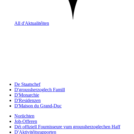
All d'Aktualitéiten
De Staatschef
D'groussherzoglech Famill
D'Monarchie
D'Residenzen
D'Maison du Grand-Duc
Noriichten
Job-Offeren
Déi offiziell Fournisseure vum groussherzoglechen Haff
D'Aktivitéitsrapporten