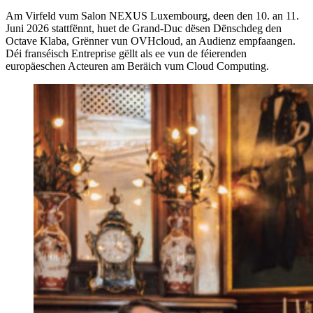
Am Virfeld vum Salon NEXUS Luxembourg, deen den 10. an 11.
Juni 2026 stattfënnt, huet de Grand-Duc dësen Dënschdeg den
Octave Klaba, Grënner vun OVHcloud, an Audienz empfaangen.
Déi franséisch Entreprise gëllt als ee vun de féierenden
europäeschen Acteuren am Beräich vum Cloud Computing.