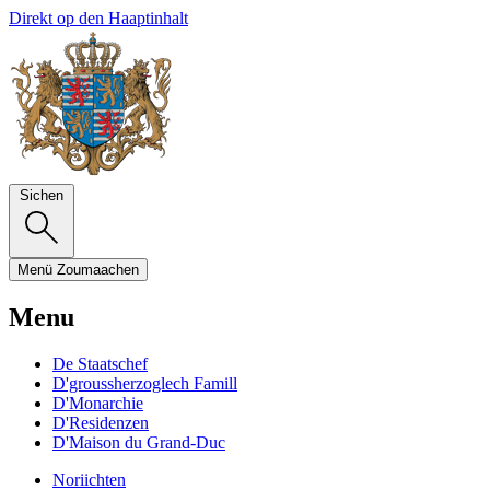
Direkt op den Haaptinhalt
Sichen
Menü
Zoumaachen
Menu
De Staatschef
D'groussherzoglech Famill
D'Monarchie
D'Residenzen
D'Maison du Grand-Duc
Noriichten