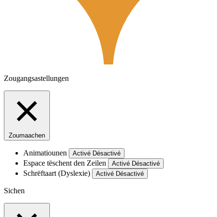
Zougangsastellungen
Zoumaachen
Animatiounen
Activé
Désactivé
Espace tëschent den Zeilen
Activé
Désactivé
Schrëftaart (Dyslexie)
Activé
Désactivé
Sichen