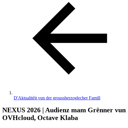
D'Aktualitéit vun der groussherzoglecher Famill
NEXUS 2026 | Audienz mam Grënner vun
OVHcloud, Octave Klaba