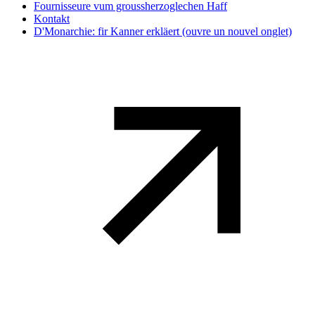
Fournisseure vum groussherzoglechen Haff
Kontakt
D'Monarchie: fir Kanner erkläert
(ouvre un nouvel onglet)