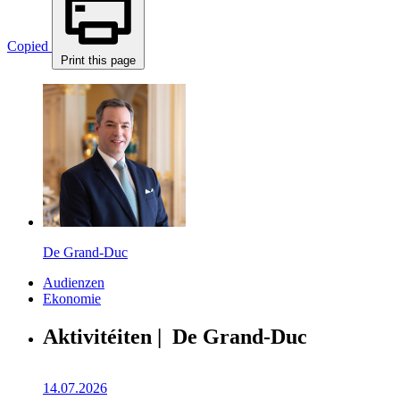
Copied
Print this page
De Grand-Duc
Audienzen
Ekonomie
Aktivitéiten | De Grand-Duc
14.07.2026
1