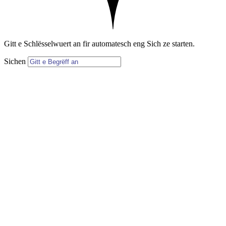
Gitt e Schlësselwuert an fir automatesch eng Sich ze starten.
Sichen