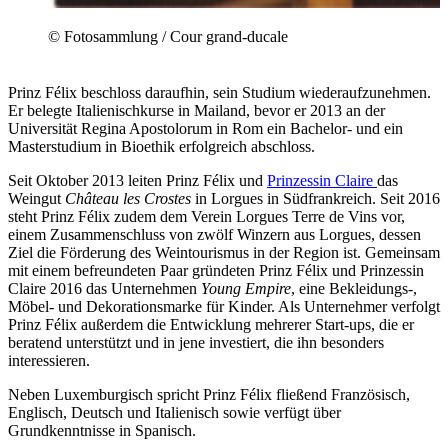
© Fotosammlung / Cour grand-ducale
Prinz Félix beschloss daraufhin, sein Studium wiederaufzunehmen.
Er belegte Italienischkurse in Mailand, bevor er 2013 an der
Universität Regina Apostolorum in Rom ein Bachelor- und ein
Masterstudium in Bioethik erfolgreich abschloss.
Seit Oktober 2013 leiten Prinz Félix und
Prinzessin Claire
das
Weingut
Château les Crostes
in Lorgues in Südfrankreich. Seit 2016
steht Prinz Félix zudem dem Verein Lorgues Terre de Vins vor,
einem Zusammenschluss von zwölf Winzern aus Lorgues, dessen
Ziel die Förderung des Weintourismus in der Region ist. Gemeinsam
mit einem befreundeten Paar gründeten Prinz Félix und Prinzessin
Claire 2016 das Unternehmen
Young Empire
, eine Bekleidungs-,
Möbel- und Dekorationsmarke für Kinder. Als Unternehmer verfolgt
Prinz Félix außerdem die Entwicklung mehrerer Start-ups, die er
beratend unterstützt und in jene investiert, die ihn besonders
interessieren.
Neben Luxemburgisch spricht Prinz Félix fließend Französisch,
Englisch, Deutsch und Italienisch sowie verfügt über
Grundkenntnisse in Spanisch.