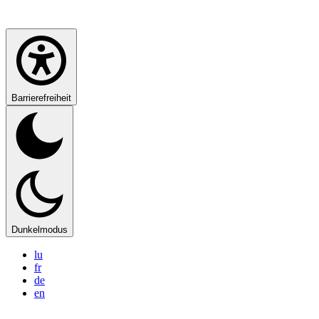
Barrierefreiheit
Dunkelmodus
lu
fr
de
en