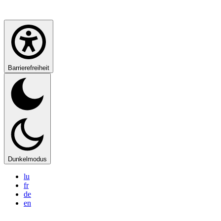
Barrierefreiheit
Dunkelmodus
lu
fr
de
en