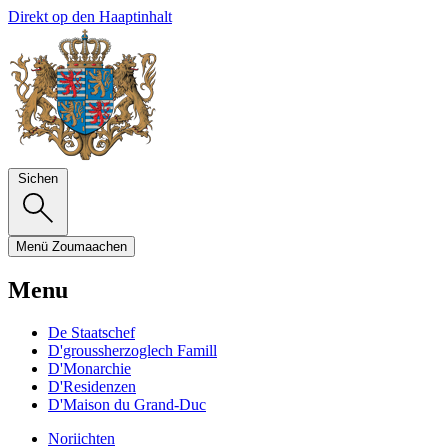
Direkt op den Haaptinhalt
Sichen
Menü
Zoumaachen
Menu
De Staatschef
D'groussherzoglech Famill
D'Monarchie
D'Residenzen
D'Maison du Grand-Duc
Noriichten