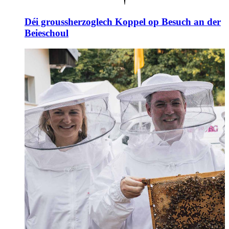
Déi groussherzoglech Koppel op Besuch an der
Beieschoul