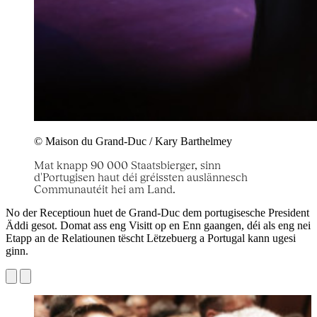
© Maison du Grand-Duc / Kary Barthelmey
Mat knapp 90 000 Staatsbierger, sinn
d'Portugisen haut déi gréissten auslännesch
Communautéit hei am Land.
No der Receptioun huet de Grand-Duc dem portugisesche President
Äddi gesot. Domat ass eng Visitt op en Enn gaangen, déi als eng nei
Etapp an de Relatiounen tëscht Lëtzebuerg a Portugal kann ugesi
ginn.