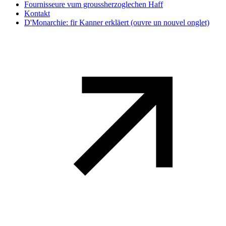
Fournisseure vum groussherzoglechen Haff
Kontakt
D'Monarchie: fir Kanner erkläert
(ouvre un nouvel onglet)