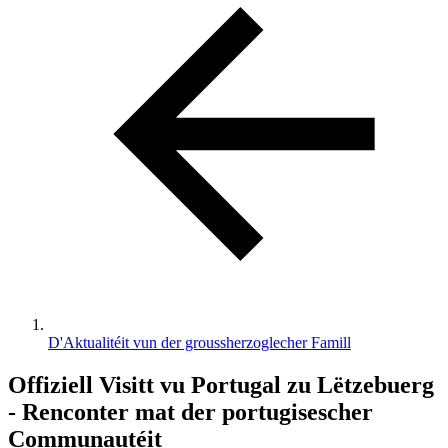
D'Aktualitéit vun der groussherzoglecher Famill
Offiziell Visitt vu Portugal zu Lëtzebuerg
- Renconter mat der portugisescher
Communautéit