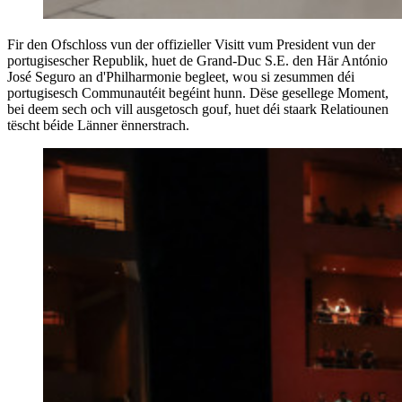
Fir den Ofschloss vun der offizieller Visitt vum President vun der
portugisescher Republik, huet de Grand-Duc S.E. den Här António
José Seguro an d'Philharmonie begleet, wou si zesummen déi
portugisesch Communautéit begéint hunn. Dëse gesellege Moment,
bei deem sech och vill ausgetosch gouf, huet déi staark Relatiounen
tëscht béide Länner ënnerstrach.