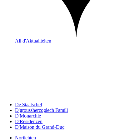
All d'Aktualitéiten
De Staatschef
D'groussherzoglech Famill
D'Monarchie
D'Residenzen
D'Maison du Grand-Duc
Noriichten