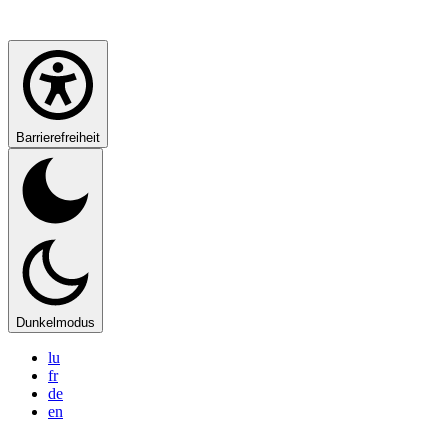
Barrierefreiheit
Dunkelmodus
lu
fr
de
en