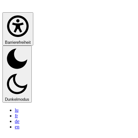
Barrierefreiheit
Dunkelmodus
lu
fr
de
en