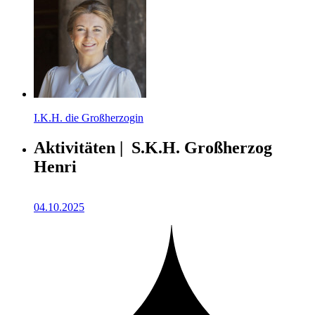
I.K.H. die Großherzogin
Aktivitäten | S.K.H. Großherzog
Henri
04.10.2025
2