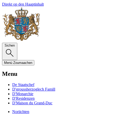
Direkt op den Haaptinhalt
Sichen
Menü
Zoumaachen
Menu
De Staatschef
D'groussherzoglech Famill
D'Monarchie
D'Residenzen
D'Maison du Grand-Duc
Noriichten