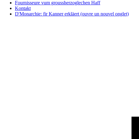
Fournisseure vum groussherzoglechen Haff
Kontakt
D'Monarchie: fir Kanner erkläert
(ouvre un nouvel onglet)