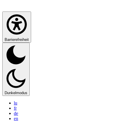
Barrierefreiheit
Dunkelmodus
lu
fr
de
en