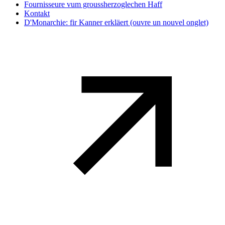
Fournisseure vum groussherzoglechen Haff
Kontakt
D'Monarchie: fir Kanner erkläert
(ouvre un nouvel onglet)