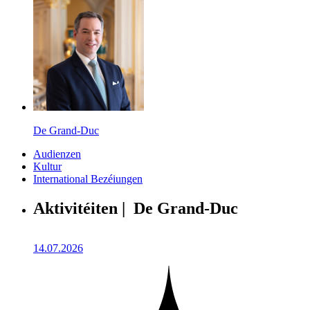
De Grand-Duc
Audienzen
Kultur
International Bezéiungen
Aktivitéiten | De Grand-Duc
14.07.2026
1