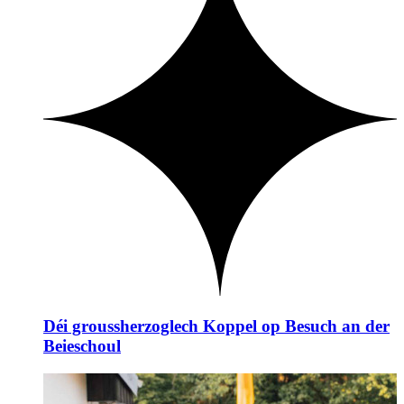
Déi groussherzoglech Koppel op Besuch an der
Beieschoul