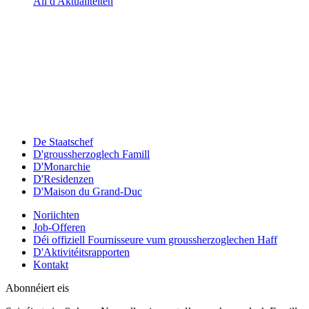
All d'Aktualitéiten
De Staatschef
D'groussherzoglech Famill
D'Monarchie
D'Residenzen
D'Maison du Grand-Duc
Noriichten
Job-Offeren
Déi offiziell Fournisseure vum groussherzoglechen Haff
D'Aktivitéitsrapporten
Kontakt
Abonnéiert eis