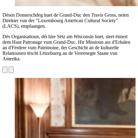
Dësen Donneschdeg huet de Grand-Duc den Travis Gross, neien
Direkter vun der "Luxembourg American Cultural Society"
(LACS), empfaangen.
Dës Organisatioun, déi hire Sëtz am Wisconsin huet, steet ënnert
dem Haut Patronage vum Grand-Duc. Hir Missioun ass d'Erhalen
an d'Fërdere vum Patrimoine, der Geschicht an de kulturelle
Relatiounen tëscht Lëtzebuerg an de Vereenegte Staate vun
Amerika.