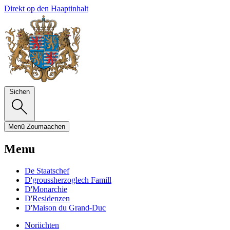
Direkt op den Haaptinhalt
Sichen
Menü
Zoumaachen
Menu
De Staatschef
D'groussherzoglech Famill
D'Monarchie
D'Residenzen
D'Maison du Grand-Duc
Noriichten