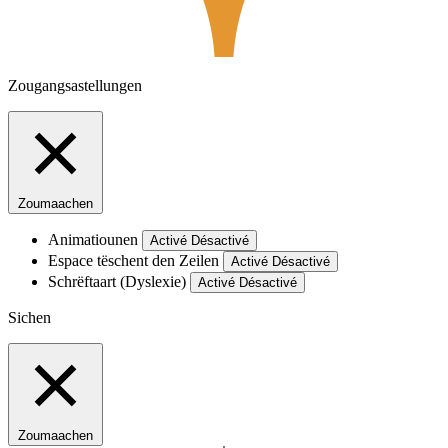
Zougangsastellungen
Zoumaachen
Animatiounen
Activé
Désactivé
Espace tëschent den Zeilen
Activé
Désactivé
Schrëftaart (Dyslexie)
Activé
Désactivé
Sichen
Zoumaachen