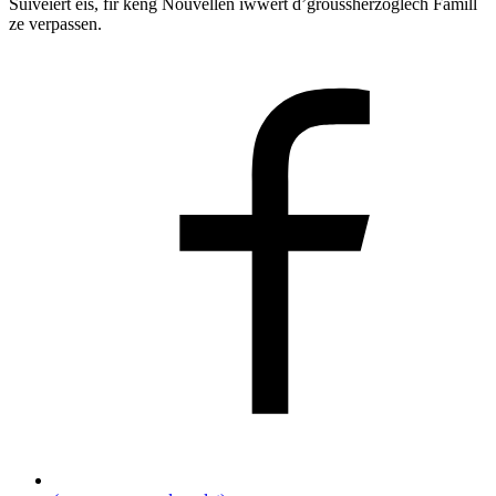
Suivéiert eis, fir keng Nouvellen iwwert d’groussherzoglech Famill
ze verpassen.