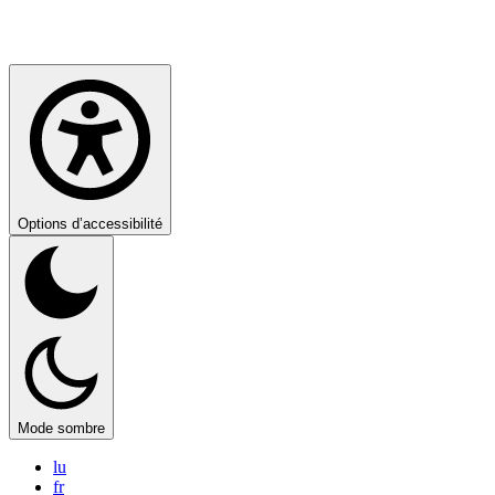
Options d’accessibilité
Mode sombre
lu
fr