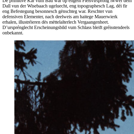
De primitive Kär vum Bau war op engem Fielsvirsprong iwwer dem
Dall vun der Wisebaach ugeluecht, eng topographesch Lag, déi fir
eng Befestegung besonnesch gënschteg war. Reschter vun
defensiven Elementer, nach deelweis am haitege Mauerwierk
erhalen, illustréieren dës mëttelalterlech Vergaangenheet.
D’ursprénglecht Erscheinungsbild vum Schlass bleift gréisstendeels
onbekannt.