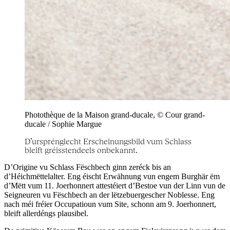
Photothèque de la Maison grand-ducale, © Cour grand-
ducale / Sophie Margue
D’ursprénglecht Erscheinungsbild vum Schlass
bleift gréisstendeels onbekannt.
D’Origine vu Schlass Fëschbech ginn zeréck bis an
d’Héichmëttelalter. Eng éischt Erwähnung vun engem Burghär ëm
d’Mëtt vum 11. Joerhonnert attestéiert d’Bestoe vun der Linn vun de
Seigneuren vu Fëschbech an der lëtzebuergescher Noblesse. Eng
nach méi fréier Occupatioun vum Site, schonn am 9. Joerhonnert,
bleift allerdéngs plausibel.