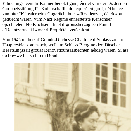
Erhuelungsheem fir Kanner benotzt ginn, éier et vun der Dr. Joseph
Goebbelsstiftung für Kulturschaffende requiséiert gouf, déi hei ee
vun hire “Künstlerheime” ageriicht huet – Residenzen, déi dozou
geduecht waren, vum Nazi-Regime ënnerstëtzte Kënschtler
opzehuelen. No Krichsenn huet d’groussherzoglech Famill
d’Benotzerrecht iwwer d’Propriétéit zeréckkrut.
Vun 1945 un huet d’Grande-Duchesse Charlotte d’Schlass zu hirer
Haaptresidenz gemaach, well am Schlass Bierg no der däitscher
Besatzungszäit grouss Renovatiounsaarbechten néideg waren. Si ass
do bliwwe bis zu hirem Doud.