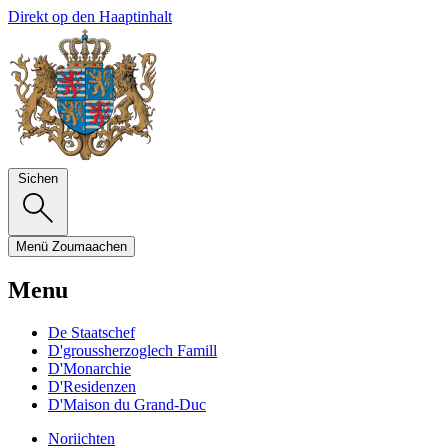
Direkt op den Haaptinhalt
Sichen
Menü
Zoumaachen
Menu
De Staatschef
D'groussherzoglech Famill
D'Monarchie
D'Residenzen
D'Maison du Grand-Duc
Noriichten