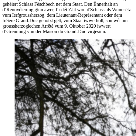
gehéiert Schlass Fëschbech net dem Staat. Den Ënnerhalt an
d’Renovéierung ginn awer, fir déi Zäit wou d'Schlass als Wunnsëtz
vum Ierfgroussherzog, dem Lieutenant-Représentant oder dem
fréiere Grand-Duc genotzt gëtt, vum Staat iwwerholl, sou wéi am
groussherzoglechen Arrêté vum 9. Oktober 2020 iwwert
d’Grënnung vun der Maison du Grand-Duc virgesinn.