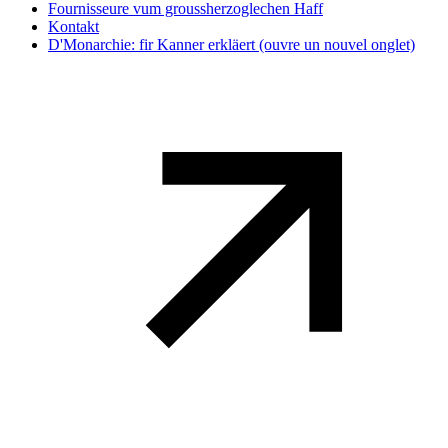
Fournisseure vum groussherzoglechen Haff
Kontakt
D'Monarchie: fir Kanner erkläert
(ouvre un nouvel onglet)