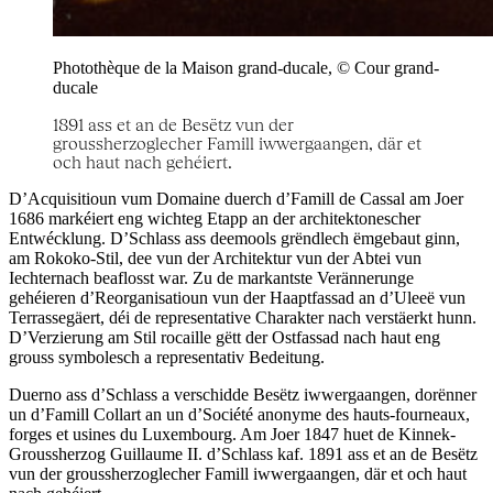
Photothèque de la Maison grand-ducale, © Cour grand-
ducale
1891 ass et an de Besëtz vun der
groussherzoglecher Famill iwwergaangen, där et
och haut nach gehéiert.
D’Acquisitioun vum Domaine duerch d’Famill de Cassal am Joer
1686 markéiert eng wichteg Etapp an der architektonescher
Entwécklung. D’Schlass ass deemools grëndlech ëmgebaut ginn,
am Rokoko-Stil, dee vun der Architektur vun der Abtei vun
Iechternach beaflosst war. Zu de markantste Verännerunge
gehéieren d’Reorganisatioun vun der Haaptfassad an d’Uleeë vun
Terrassegäert, déi de representative Charakter nach verstäerkt hunn.
D’Verzierung am Stil rocaille gëtt der Ostfassad nach haut eng
grouss symbolesch a representativ Bedeitung.
Duerno ass d’Schlass a verschidde Besëtz iwwergaangen, dorënner
un d’Famill Collart an un d’Société anonyme des hauts-fourneaux,
forges et usines du Luxembourg. Am Joer 1847 huet de Kinnek-
Groussherzog Guillaume II. d’Schlass kaf. 1891 ass et an de Besëtz
vun der groussherzoglecher Famill iwwergaangen, där et och haut