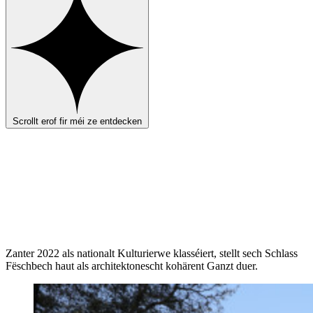
Scrollt erof fir méi ze entdecken
Zanter 2022 als nationalt Kulturierwe klasséiert, stellt sech Schlass
Fëschbech haut als architektonescht kohärent Ganzt duer.