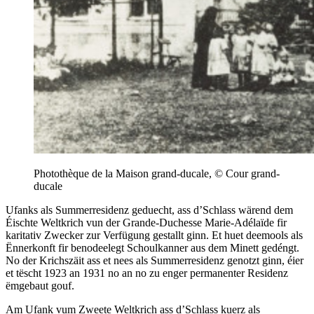
Photothèque de la Maison grand-ducale, © Cour grand-
ducale
Ufanks als Summerresidenz geduecht, ass d’Schlass wärend dem
Éischte Weltkrich vun der Grande-Duchesse Marie-Adélaïde fir
karitativ Zwecker zur Verfügung gestallt ginn. Et huet deemools als
Ënnerkonft fir benodeelegt Schoulkanner aus dem Minett gedéngt.
No der Krichszäit ass et nees als Summerresidenz genotzt ginn, éier
et tëscht 1923 an 1931 no an no zu enger permanenter Residenz
ëmgebaut gouf.
Am Ufank vum Zweete Weltkrich ass d’Schlass kuerz als