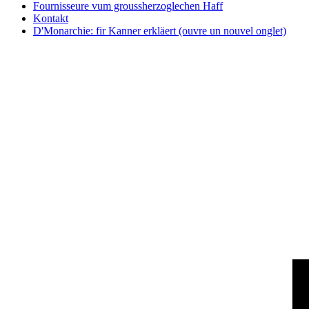
Fournisseure vum groussherzoglechen Haff
Kontakt
D'Monarchie: fir Kanner erkläert
(ouvre un nouvel onglet)