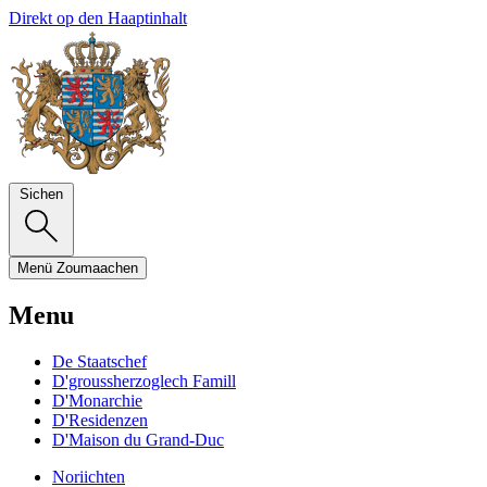
Direkt op den Haaptinhalt
Sichen
Menü
Zoumaachen
Menu
De Staatschef
D'groussherzoglech Famill
D'Monarchie
D'Residenzen
D'Maison du Grand-Duc
Noriichten