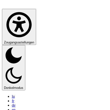
Zougangsastellungen
Donkelmodus
lu
fr
de
en