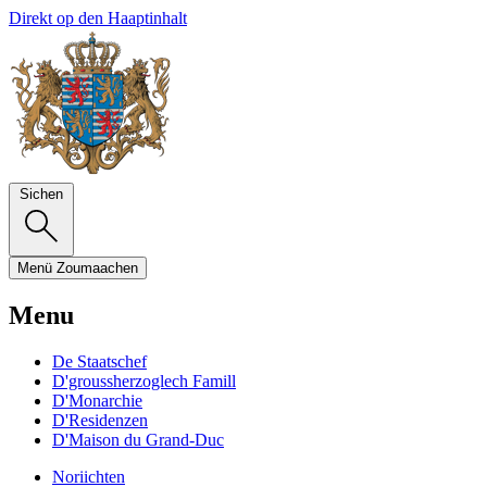
Direkt op den Haaptinhalt
Sichen
Menü
Zoumaachen
Menu
De Staatschef
D'groussherzoglech Famill
D'Monarchie
D'Residenzen
D'Maison du Grand-Duc
Noriichten