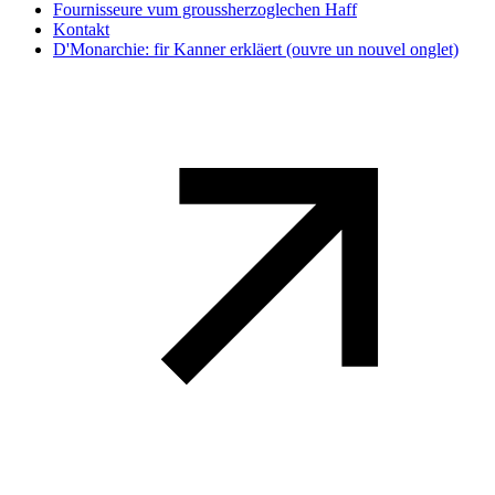
Fournisseure vum groussherzoglechen Haff
Kontakt
D'Monarchie: fir Kanner erkläert
(ouvre un nouvel onglet)