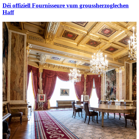
Déi offiziell Fournisseure vum groussherzoglechen
Haff