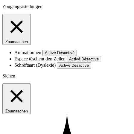
Zougangsastellungen
Zoumaachen
Animatiounen
Activé
Désactivé
Espace tëschent den Zeilen
Activé
Désactivé
Schrëftaart (Dyslexie)
Activé
Désactivé
Sichen
Zoumaachen