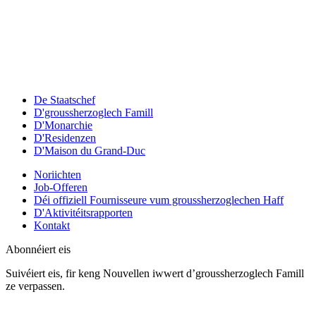
De Staatschef
D'groussherzoglech Famill
D'Monarchie
D'Residenzen
D'Maison du Grand-Duc
Noriichten
Job-Offeren
Déi offiziell Fournisseure vum groussherzoglechen Haff
D'Aktivitéitsrapporten
Kontakt
Abonnéiert eis
Suivéiert eis, fir keng Nouvellen iwwert d’groussherzoglech Famill
ze verpassen.