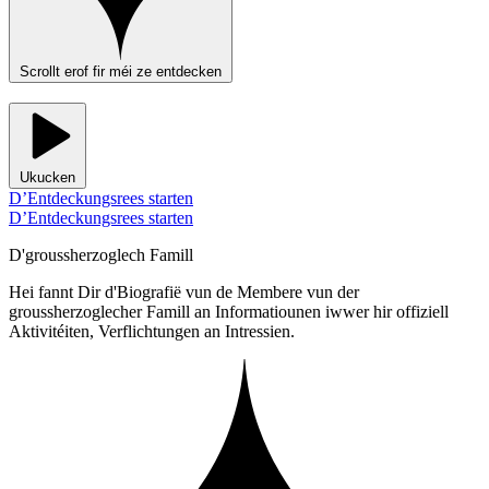
Scrollt erof fir méi ze entdecken
Ukucken
D’Entdeckungsrees starten
D’Entdeckungsrees starten
D'groussherzoglech Famill
Hei fannt Dir d'Biografië vun de Membere vun der
groussherzoglecher Famill an Informatiounen iwwer hir offiziell
Aktivitéiten, Verflichtungen an Intressien.