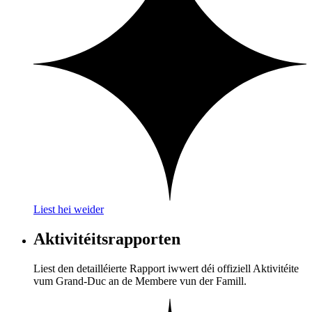
Liest hei weider
Aktivitéitsrapporten
Liest den detailléierte Rapport iwwert déi offiziell Aktivitéite
vum Grand-Duc an de Membere vun der Famill.