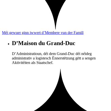
Méi gewuer ginn iwwert d’Membere vun der Famill
D’Maison du Grand-Duc
D’Administratioun, déi dem Grand-Duc déi néideg
administrativ a logistesch Ënnerstëtzung gëtt a sengen
Aktivitéiten als Staatschef.