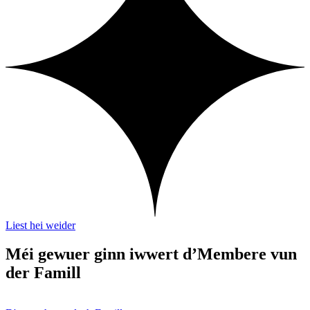
Liest hei weider
Méi gewuer ginn iwwert d’Membere vun
der Famill