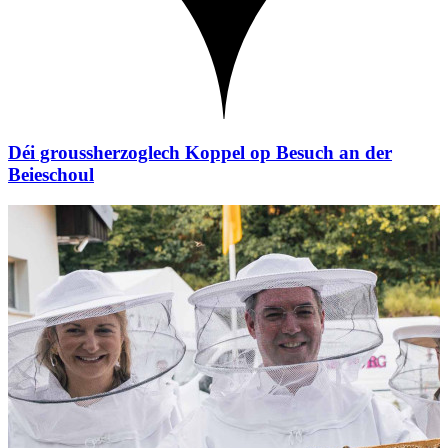
Déi groussherzoglech Koppel op Besuch an der
Beieschoul