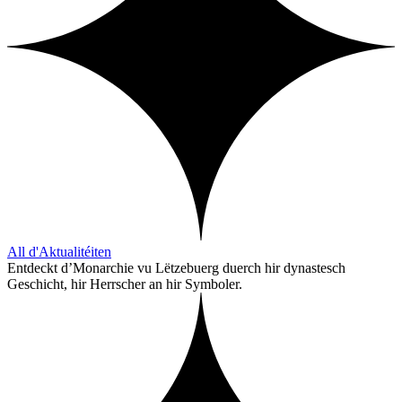
All d'Aktualitéiten
Entdeckt d’Monarchie vu Lëtzebuerg duerch hir dynastesch
Geschicht, hir Herrscher an hir Symboler.