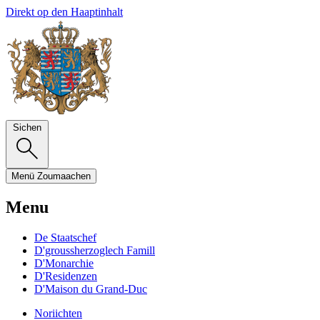
Direkt op den Haaptinhalt
Sichen
Menü
Zoumaachen
Menu
De Staatschef
D'groussherzoglech Famill
D'Monarchie
D'Residenzen
D'Maison du Grand-Duc
Noriichten