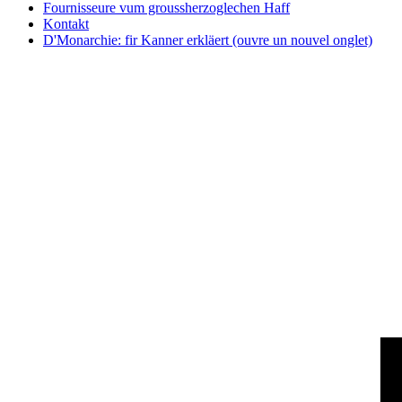
Fournisseure vum groussherzoglechen Haff
Kontakt
D'Monarchie: fir Kanner erkläert
(ouvre un nouvel onglet)