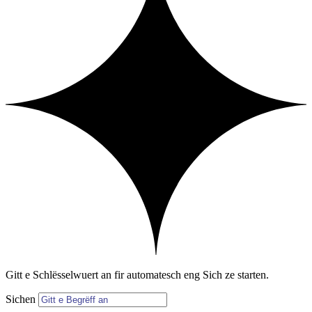
Gitt e Schlësselwuert an fir automatesch eng Sich ze starten.
Sichen