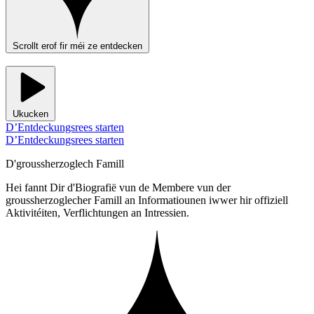
Scrollt erof fir méi ze entdecken
Ukucken
D’Entdeckungsrees starten
D’Entdeckungsrees starten
D'groussherzoglech Famill
Hei fannt Dir d'Biografië vun de Membere vun der
groussherzoglecher Famill an Informatiounen iwwer hir offiziell
Aktivitéiten, Verflichtungen an Intressien.