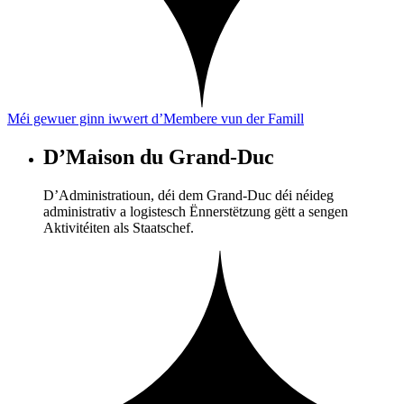
Méi gewuer ginn iwwert d’Membere vun der Famill
D’Maison du Grand-Duc
D’Administratioun, déi dem Grand-Duc déi néideg
administrativ a logistesch Ënnerstëtzung gëtt a sengen
Aktivitéiten als Staatschef.