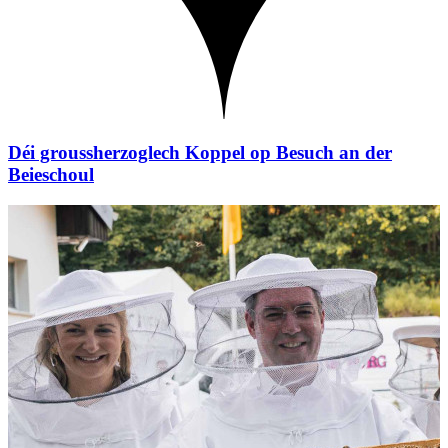
Déi groussherzoglech Koppel op Besuch an der
Beieschoul