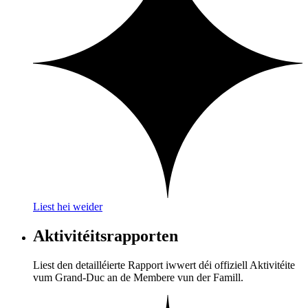
Liest hei weider
Aktivitéitsrapporten
Liest den detailléierte Rapport iwwert déi offiziell Aktivitéite
vum Grand-Duc an de Membere vun der Famill.