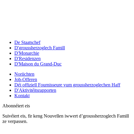
De Staatschef
D'groussherzoglech Famill
D'Monarchie
D'Residenzen
D'Maison du Grand-Duc
Noriichten
Job-Offeren
Déi offiziell Fournisseure vum groussherzoglechen Haff
D'Aktivitéitsrapporten
Kontakt
Abonnéiert eis
Suivéiert eis, fir keng Nouvellen iwwert d’groussherzoglech Famill
ze verpassen.