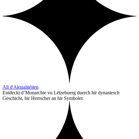
All d'Aktualitéiten
Entdeckt d’Monarchie vu Lëtzebuerg duerch hir dynastesch
Geschicht, hir Herrscher an hir Symboler.