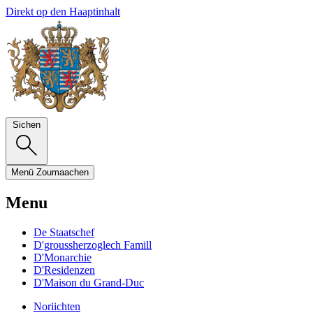
Direkt op den Haaptinhalt
Sichen
Menü
Zoumaachen
Menu
De Staatschef
D'groussherzoglech Famill
D'Monarchie
D'Residenzen
D'Maison du Grand-Duc
Noriichten