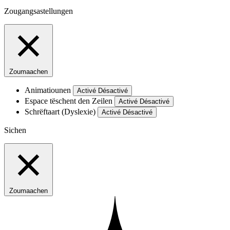
Zougangsastellungen
Zoumaachen
Animatiounen
Activé
Désactivé
Espace tëschent den Zeilen
Activé
Désactivé
Schrëftaart (Dyslexie)
Activé
Désactivé
Sichen
Zoumaachen