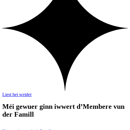
Liest hei weider
Méi gewuer ginn iwwert d’Membere vun
der Famill