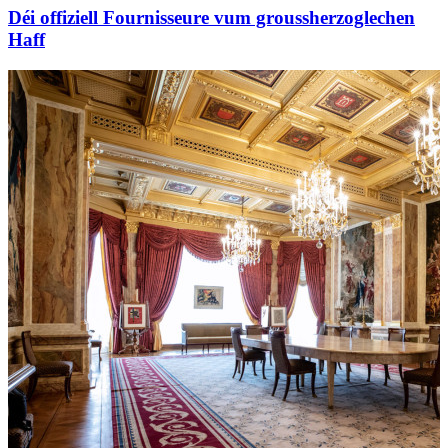
Déi offiziell Fournisseure vum groussherzoglechen
Haff