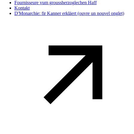
Fournisseure vum groussherzoglechen Haff
Kontakt
D'Monarchie: fir Kanner erkläert
(ouvre un nouvel onglet)