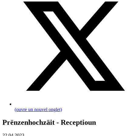
(ouvre un nouvel onglet)
Prënzenhochzäit - Receptioun
22.04.2023