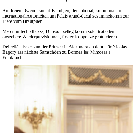
Am fréien Owend, sinn d’Familljen, déi national, kommunal an
international Autoritéiten am Palais grand-ducal zesummekomm zur
Éiere vum Brautpuer.
Merci un Iech all dass, Dir esou sëlleg komm sidd, trotz dem
onséchere Wiederprevisiounen, fir der Koppel ze gratuléieren.
Déi reliéis Feier vun der Prinzessin Alexandra an dem Här Nicolas
Bagory ass nächste Samschden zu Bormes-les-Mimosas a
Frankräich.