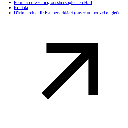
Fournisseure vum groussherzoglechen Haff
Kontakt
D'Monarchie: fir Kanner erkläert
(ouvre un nouvel onglet)