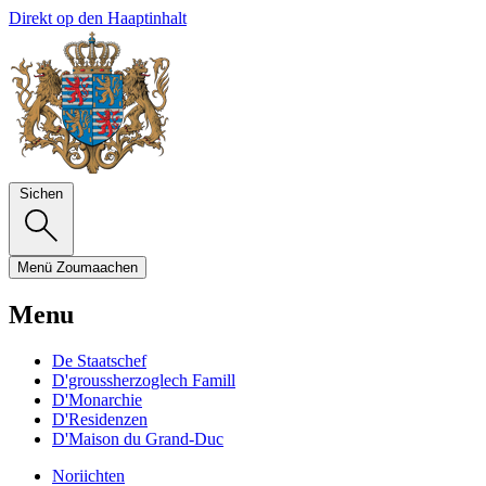
Direkt op den Haaptinhalt
Sichen
Menü
Zoumaachen
Menu
De Staatschef
D'groussherzoglech Famill
D'Monarchie
D'Residenzen
D'Maison du Grand-Duc
Noriichten